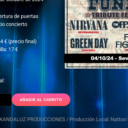
ertura de puertas
cio concierto
4 € (precio final)
lla: 17 €
l:
an
AÑADIR AL CARRITO
CKANDALUZ PRODUCCIONES / Producción Local: Nattoo