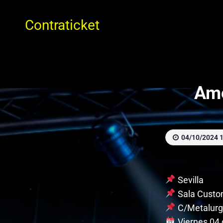
Contraticket
Ame
04/10/2024 1
Sevilla
Sala Cust
C/Metalurg
Viernes 04 