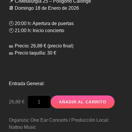
📌 C/Metalurgia 25 – Polígono Calonge
📆 Domingo 18 de Enero de 2026
🕙 20:00 h: Apertura de puertas
🕙 21:00 h: Inicio concierto
🎫 Precio: 26,88 € (precio final)
🎫 Precio taquilla: 30 €
Entrada General:
BAND
26,88
€
AÑADIR AL CARRITO
OF
FRIENDS
-
Organiza: One Ear Concerts / Producción Local:
ENTRADA
Nattoo Music