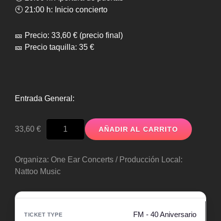
🕙 21:00 h: Inicio concierto
🎫 Precio: 33,60 € (precio final)
🎫 Precio taquilla: 35 €
Entrada General:
FM
33,60
€
AÑADIR AL CARRITO
-
40
Aniversario
Organiza: One Ear Concerts / Producción Local:
cantidad
Nattoo Music
FM - 40 Aniversario