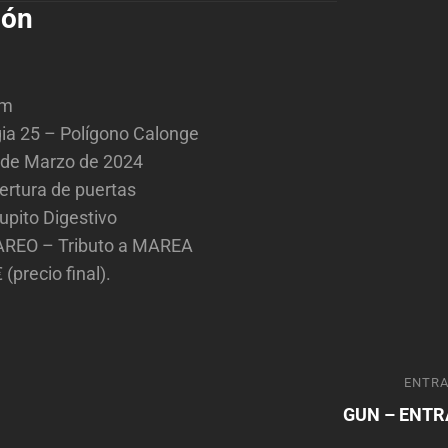
ión
om
ia 25 – Polígono Calonge
 de Marzo de 2024
ertura de puertas
upito Digestivo
AREO – Tributo a MAREA
 (precio final).
ón
Entrada
ENTRA
siguiente
GUN – ENT