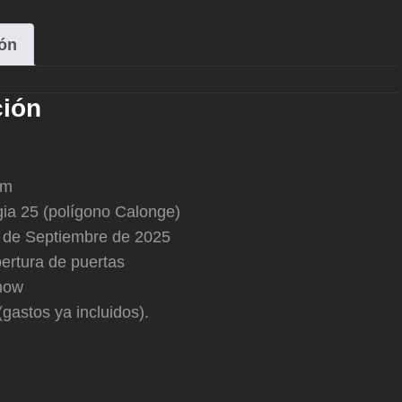
ión
ción
om
gia 25 (polígono Calonge)
 de Septiembre de 2025
pertura de puertas
how
(gastos ya incluidos).