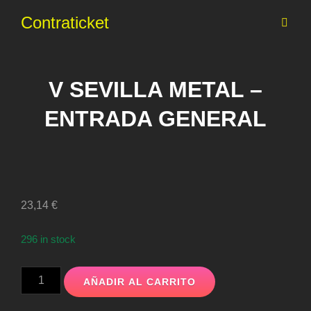
Contraticket
V SEVILLA METAL –
ENTRADA GENERAL
23,14
€
296 in stock
V
AÑADIR AL CARRITO
SEVILLA
METAL