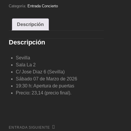
-
Categoría:
Entrada Concierto
ENTRADA
GENERAL
Descripción
cantidad
Descripción
Sevilla
Sala La 2
C/ Jose Diaz 6 (Sevilla)
Sábado 07 de Marzo de 2026
19:30 h: Apertura de puertas
Precio: 23,14 (precio final).
Navegación
de
Entrada
ENTRADA SIGUIENTE